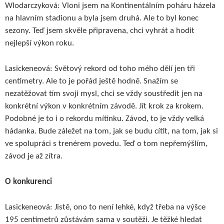
Wlodarczyková: Vloni jsem na Kontinentálním poháru házela
na hlavním stadionu a byla jsem druhá. Ale to byl konec
sezony. Teď jsem skvěle připravena, chci vyhrát a hodit
nejlepší výkon roku.
Lasickeneová: Světový rekord od toho mého dělí jen tři
centimetry. Ale to je pořád ještě hodně. Snažím se
nezatěžovat tím svoji mysl, chci se vždy soustředit jen na
konkrétní výkon v konkrétním závodě. Jít krok za krokem.
Podobné je to i o rekordu mítinku. Závod, to je vždy velká
hádanka. Bude záležet na tom, jak se budu cítit, na tom, jak si
ve spolupráci s trenérem povedu. Teď o tom nepřemýšlím,
závod je až zítra.
O konkurenci
Lasickeneová: Jistě, ono to není lehké, když třeba na výšce
195 centimetrů zůstávám sama v soutěži. Je těžké hledat