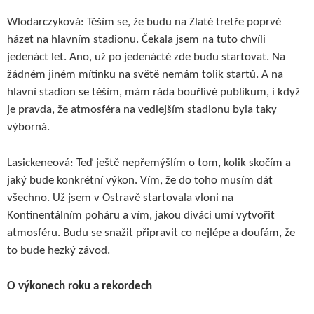
Wlodarczyková: Těším se, že budu na Zlaté tretře poprvé
házet na hlavním stadionu. Čekala jsem na tuto chvíli
jedenáct let. Ano, už po jedenácté zde budu startovat. Na
žádném jiném mítinku na světě nemám tolik startů. A na
hlavní stadion se těším, mám ráda bouřlivé publikum, i když
je pravda, že atmosféra na vedlejším stadionu byla taky
výborná.
Lasickeneová: Teď ještě nepřemýšlím o tom, kolik skočím a
jaký bude konkrétní výkon. Vím, že do toho musím dát
všechno. Už jsem v Ostravě startovala vloni na
Kontinentálním poháru a vím, jakou diváci umí vytvořit
atmosféru. Budu se snažit připravit co nejlépe a doufám, že
to bude hezký závod.
O výkonech roku a rekordech