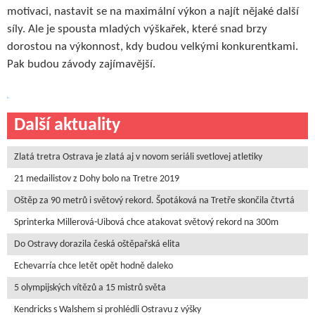
motivaci, nastavit se na maximální výkon a najít nějaké další
síly. Ale je spousta mladých výškařek, které snad brzy
dorostou na výkonnost, kdy budou velkými konkurentkami.
Pak budou závody zajímavější.
Další aktuality
Zlatá tretra Ostrava je zlatá aj v novom seriáli svetlovej atletiky
21 medailistov z Dohy bolo na Tretre 2019
Oštěp za 90 metrů i světový rekord. Špotáková na Tretře skončila čtvrtá
Sprinterka Millerová-Uibová chce atakovat světový rekord na 300m
Do Ostravy dorazila česká oštěpařská elita
Echevarría chce letět opět hodně daleko
5 olympijských vítězů a 15 mistrů světa
Kendricks s Walshem si prohlédli Ostravu z výšky