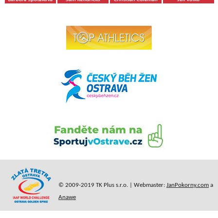
© 2009-2019 TK Plus s.r.o. | Webmaster:
JanPokorny.com
a
Anawe