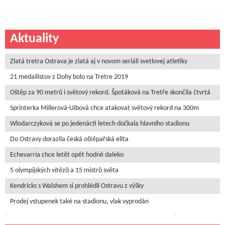
Aktuality
Zlatá tretra Ostrava je zlatá aj v novom seriáli svetlovej atletiky
21 medailistov z Dohy bolo na Tretre 2019
Oštěp za 90 metrů i světový rekord. Špotáková na Tretře skončila čtvrtá
Sprinterka Millerová-Uibová chce atakovat světový rekord na 300m
Wlodarczyková se po jedenácti letech dočkala hlavního stadionu
Do Ostravy dorazila česká oštěpařská elita
Echevarría chce letět opět hodně daleko
5 olympijských vítězů a 15 mistrů světa
Kendricks s Walshem si prohlédli Ostravu z výšky
Prodej vstupenek také na stadionu, vlak vyprodán