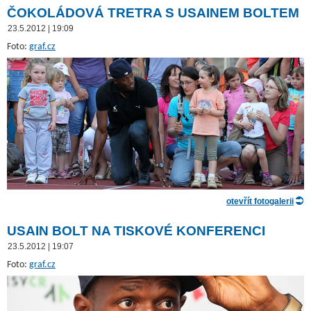
ČOKOLÁDOVÁ TRETRA S USAINEM BOLTEM
23.5.2012 | 19:09
Foto:
graf.cz
otevřít fotogalerii
USAIN BOLT NA TISKOVÉ KONFERENCI
23.5.2012 | 19:07
Foto:
graf.cz