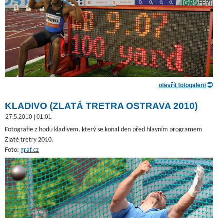
otevřít fotogalerii
KLADIVO (ZLATÁ TRETRA OSTRAVA 2010)
27.5.2010 | 01:01
Fotografie z hodu kladivem, který se konal den před hlavním programem
Zlaté tretry 2010.
Foto:
graf.cz