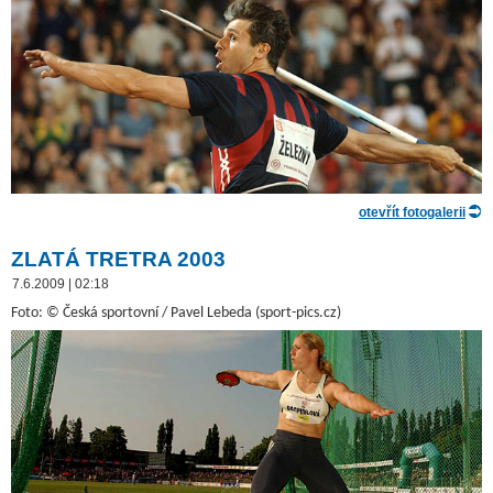
otevřít fotogalerii
ZLATÁ TRETRA 2003
7.6.2009 | 02:18
Foto: © Česká sportovní / Pavel Lebeda (sport-pics.cz)