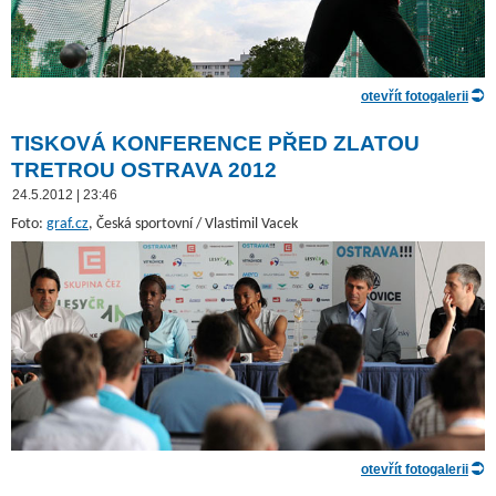
otevřít fotogalerii
TISKOVÁ KONFERENCE PŘED ZLATOU
TRETROU OSTRAVA 2012
24.5.2012 | 23:46
Foto:
graf.cz
, Česká sportovní / Vlastimil Vacek
otevřít fotogalerii