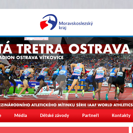
e
Média
Dětské závody
Partneři
Kontakty