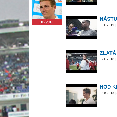
NÁSTU
16.6.2019 |
ZLATÁ
17.6.2018 |
HOD K
13.6.2018 |