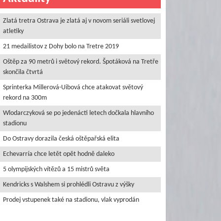
Zlatá tretra Ostrava je zlatá aj v novom seriáli svetlovej
atletiky
21 medailistov z Dohy bolo na Tretre 2019
Oštěp za 90 metrů i světový rekord. Špotáková na Tretře
skončila čtvrtá
Sprinterka Millerová-Uibová chce atakovat světový
rekord na 300m
Wlodarczyková se po jedenácti letech dočkala hlavního
stadionu
Do Ostravy dorazila česká oštěpařská elita
Echevarría chce letět opět hodně daleko
5 olympijských vítězů a 15 mistrů světa
Kendricks s Walshem si prohlédli Ostravu z výšky
Prodej vstupenek také na stadionu, vlak vyprodán