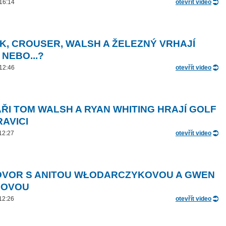
 16:14
otevřít video
K, CROUSER, WALSH A ŽELEZNÝ VRHAJÍ
 NEBO...?
 12:46
otevřít video
ŘI TOM WALSH A RYAN WHITING HRAJÍ GOLF
RAVICI
 12:27
otevřít video
VOR S ANITOU WŁODARCZYKOVOU A GWEN
YOVOU
 12:26
otevřít video