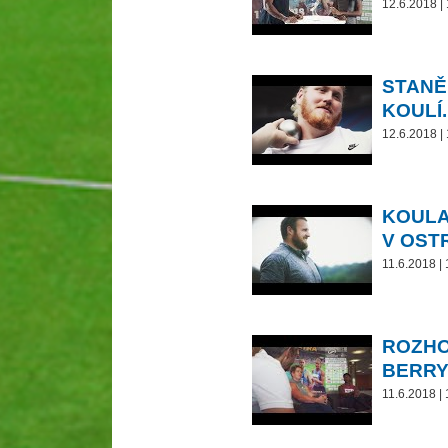
12.6.2018 |
STANĚ
KOULÍ.
12.6.2018 |
KOULA
V OST
11.6.2018 |
ROZHO
BERR
11.6.2018 |