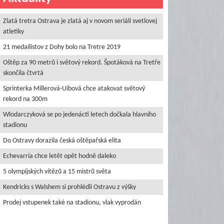
Zlatá tretra Ostrava je zlatá aj v novom seriáli svetlovej
atletiky
21 medailistov z Dohy bolo na Tretre 2019
Oštěp za 90 metrů i světový rekord. Špotáková na Tretře
skončila čtvrtá
Sprinterka Millerová-Uibová chce atakovat světový
rekord na 300m
Wlodarczyková se po jedenácti letech dočkala hlavního
stadionu
Do Ostravy dorazila česká oštěpařská elita
Echevarría chce letět opět hodně daleko
5 olympijských vítězů a 15 mistrů světa
Kendricks s Walshem si prohlédli Ostravu z výšky
Prodej vstupenek také na stadionu, vlak vyprodán