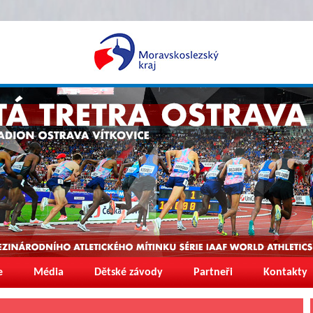
e
Média
Dětské závody
Partneři
Kontakty