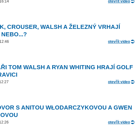
 16:14
otevřít video
K, CROUSER, WALSH A ŽELEZNÝ VRHAJÍ
 NEBO...?
 12:46
otevřít video
ŘI TOM WALSH A RYAN WHITING HRAJÍ GOLF
RAVICI
 12:27
otevřít video
VOR S ANITOU WŁODARCZYKOVOU A GWEN
YOVOU
 12:26
otevřít video