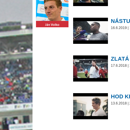
NÁSTU
16.6.2019 |
ZLATÁ
17.6.2018 |
HOD K
13.6.2018 |