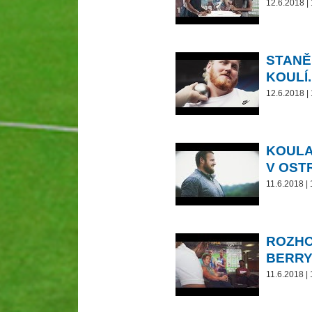
12.6.2018 |
STANĚ
KOULÍ.
12.6.2018 |
KOULA
V OST
11.6.2018 |
ROZHO
BERR
11.6.2018 |