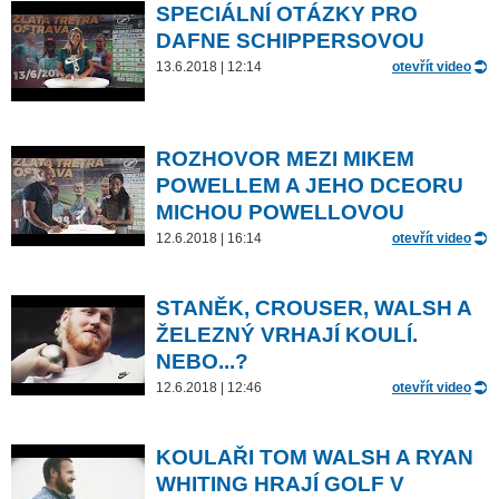
SPECIÁLNÍ OTÁZKY PRO
DAFNE SCHIPPERSOVOU
13.6.2018 | 12:14
otevřít video
ROZHOVOR MEZI MIKEM
POWELLEM A JEHO DCEORU
MICHOU POWELLOVOU
12.6.2018 | 16:14
otevřít video
STANĚK, CROUSER, WALSH A
ŽELEZNÝ VRHAJÍ KOULÍ.
NEBO...?
12.6.2018 | 12:46
otevřít video
KOULAŘI TOM WALSH A RYAN
WHITING HRAJÍ GOLF V