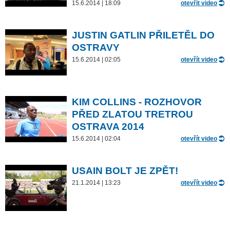
15.6.2014 | 18:09
otevřít video
JUSTIN GATLIN PŘILETĚL DO
OSTRAVY
15.6.2014 | 02:05
otevřít video
KIM COLLINS - ROZHOVOR
PŘED ZLATOU TRETROU
OSTRAVA 2014
15.6.2014 | 02:04
otevřít video
USAIN BOLT JE ZPĚT!
21.1.2014 | 13:23
otevřít video