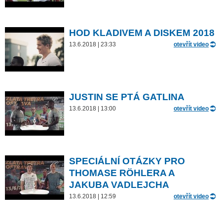
HOD KLADIVEM A DISKEM 2018
13.6.2018 | 23:33
otevřít video
JUSTIN SE PTÁ GATLINA
13.6.2018 | 13:00
otevřít video
SPECIÁLNÍ OTÁZKY PRO
THOMASE RÖHLERA A
JAKUBA VADLEJCHA
13.6.2018 | 12:59
otevřít video