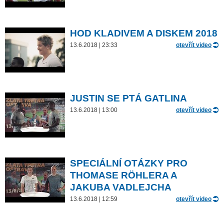
HOD KLADIVEM A DISKEM 2018
13.6.2018 | 23:33
otevřít video
JUSTIN SE PTÁ GATLINA
13.6.2018 | 13:00
otevřít video
SPECIÁLNÍ OTÁZKY PRO
THOMASE RÖHLERA A
JAKUBA VADLEJCHA
13.6.2018 | 12:59
otevřít video