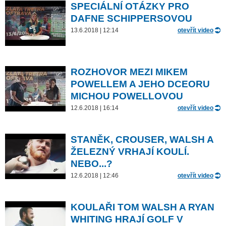
SPECIÁLNÍ OTÁZKY PRO
DAFNE SCHIPPERSOVOU
13.6.2018 | 12:14
otevřít video
ROZHOVOR MEZI MIKEM
POWELLEM A JEHO DCEORU
MICHOU POWELLOVOU
12.6.2018 | 16:14
otevřít video
STANĚK, CROUSER, WALSH A
ŽELEZNÝ VRHAJÍ KOULÍ.
NEBO...?
12.6.2018 | 12:46
otevřít video
KOULAŘI TOM WALSH A RYAN
WHITING HRAJÍ GOLF V