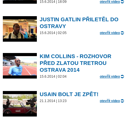
15.6.2014 | 18:09
otevřít video
JUSTIN GATLIN PŘILETĚL DO
OSTRAVY
15.6.2014 | 02:05
otevřít video
KIM COLLINS - ROZHOVOR
PŘED ZLATOU TRETROU
OSTRAVA 2014
15.6.2014 | 02:04
otevřít video
USAIN BOLT JE ZPĚT!
21.1.2014 | 13:23
otevřít video