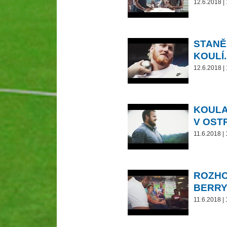
12.6.2018 |
STANĚ
KOULÍ.
12.6.2018 |
KOULA
V OST
11.6.2018 |
ROZHO
BERR
11.6.2018 |