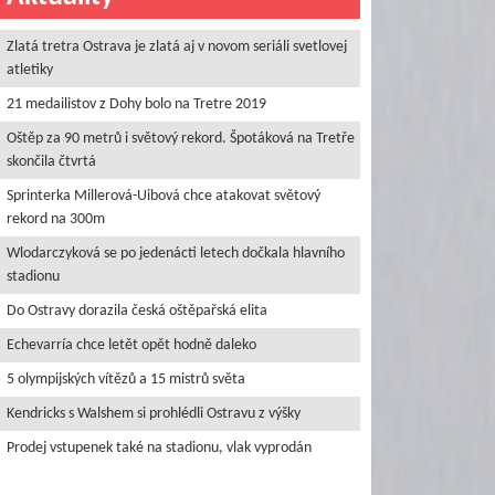
Zlatá tretra Ostrava je zlatá aj v novom seriáli svetlovej
atletiky
21 medailistov z Dohy bolo na Tretre 2019
Oštěp za 90 metrů i světový rekord. Špotáková na Tretře
skončila čtvrtá
Sprinterka Millerová-Uibová chce atakovat světový
rekord na 300m
Wlodarczyková se po jedenácti letech dočkala hlavního
stadionu
Do Ostravy dorazila česká oštěpařská elita
Echevarría chce letět opět hodně daleko
5 olympijských vítězů a 15 mistrů světa
Kendricks s Walshem si prohlédli Ostravu z výšky
Prodej vstupenek také na stadionu, vlak vyprodán