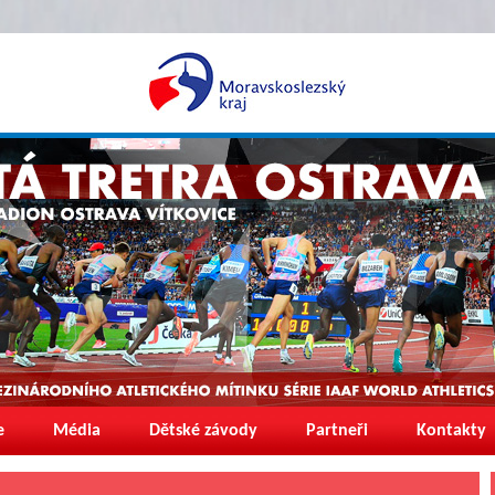
e
Média
Dětské závody
Partneři
Kontakty