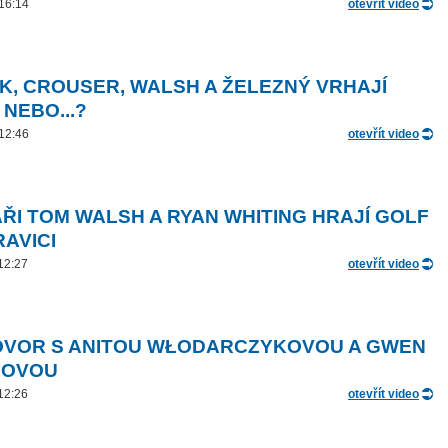
 16:14
otevřít video
K, CROUSER, WALSH A ŽELEZNÝ VRHAJÍ
 NEBO...?
 12:46
otevřít video
ŘI TOM WALSH A RYAN WHITING HRAJÍ GOLF
RAVICI
 12:27
otevřít video
VOR S ANITOU WŁODARCZYKOVOU A GWEN
YOVOU
 12:26
otevřít video