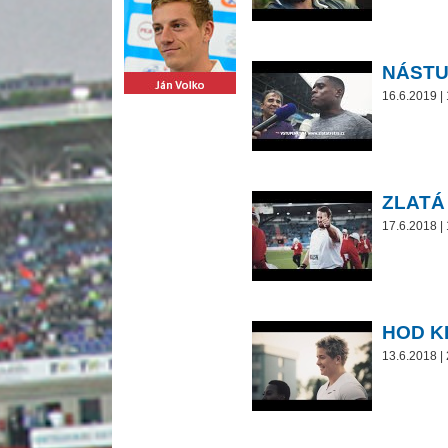
NÁSTU
16.6.2019 |
ZLATÁ
17.6.2018 |
HOD K
13.6.2018 |