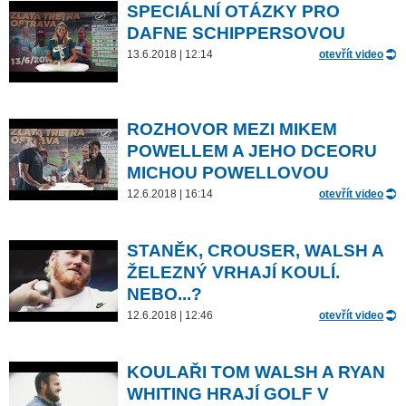
SPECIÁLNÍ OTÁZKY PRO
DAFNE SCHIPPERSOVOU
13.6.2018 | 12:14
otevřít video
ROZHOVOR MEZI MIKEM
POWELLEM A JEHO DCEORU
MICHOU POWELLOVOU
12.6.2018 | 16:14
otevřít video
STANĚK, CROUSER, WALSH A
ŽELEZNÝ VRHAJÍ KOULÍ.
NEBO...?
12.6.2018 | 12:46
otevřít video
KOULAŘI TOM WALSH A RYAN
WHITING HRAJÍ GOLF V