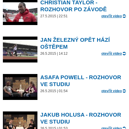
CHRISTIAN TAYLOR -
ROZHOVOR PO ZÁVODĚ
27.5.2015 | 22:51
otevřít video
JAN ŽELEZNÝ OPĚT HÁZÍ
OŠTĚPEM
26.5.2015 | 14:12
otevřít video
ASAFA POWELL - ROZHOVOR
VE STUDIU
26.5.2015 | 01:54
otevřít video
JAKUB HOLUSA - ROZHOVOR
VE STUDIU
26.5.2015 | 01:53
otevřít video