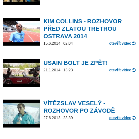
KIM COLLINS - ROZHOVOR
PŘED ZLATOU TRETROU
OSTRAVA 2014
15.6.2014 | 02:04
otevřít video
USAIN BOLT JE ZPĚT!
21.1.2014 | 13:23
otevřít video
VÍTĚZSLAV VESELÝ -
ROZHOVOR PO ZÁVODĚ
27.6.2013 | 23:39
otevřít video