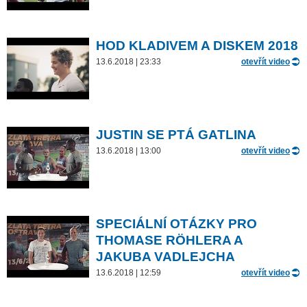
HOD KLADIVEM A DISKEM 2018
13.6.2018 | 23:33
otevřít video
JUSTIN SE PTÁ GATLINA
13.6.2018 | 13:00
otevřít video
SPECIÁLNÍ OTÁZKY PRO
THOMASE RÖHLERA A
JAKUBA VADLEJCHA
13.6.2018 | 12:59
otevřít video